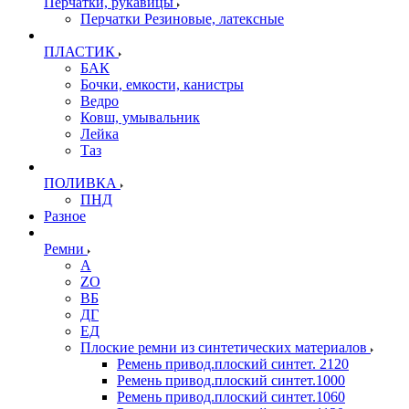
Перчатки, рукавицы
Перчатки Резиновые, латексные
ПЛАСТИК
БАК
Бочки, емкости, канистры
Ведро
Ковш, умывальник
Лейка
Таз
ПОЛИВКА
ПНД
Разное
Ремни
A
ZO
ВБ
ДГ
ЕД
Плоские ремни из синтетических материалов
Ремень привод.плоский синтет. 2120
Ремень привод.плоский синтет.1000
Ремень привод.плоский синтет.1060