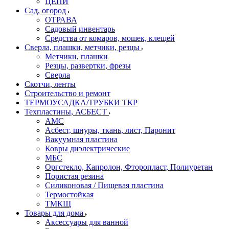
ЦЕПИ
Сад, огород
ОТРАВА
Садовый инвентарь
Средства от комаров, мошек, клещей
Сверла, плашки, метчики, резцы
Метчики, плашки
Резцы, развертки, фрезы
Сверла
Скотчи, ленты
Строительство и ремонт
ТЕРМОУСАДКА/ТРУБКИ ТКР
Техпластины, АСБЕСТ
АМС
Асбест, шнуры, ткань, лист, Паронит
Вакуумная пластина
Ковры диэлектрические
МБС
Оргстекло, Капролон, Фторопласт, Полиуретан
Пористая резина
Силиконовая / Пищевая пластина
Термостойкая
ТМКЩ
Товары для дома
Аксессуары для ванной