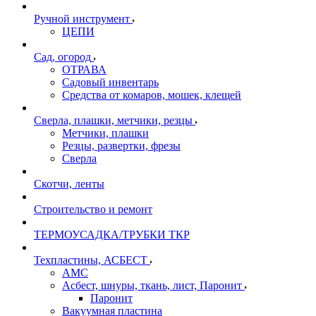
Ручной инструмент
ЦЕПИ
Сад, огород
ОТРАВА
Садовый инвентарь
Средства от комаров, мошек, клещей
Сверла, плашки, метчики, резцы
Метчики, плашки
Резцы, развертки, фрезы
Сверла
Скотчи, ленты
Строительство и ремонт
ТЕРМОУСАДКА/ТРУБКИ ТКР
Техпластины, АСБЕСТ
АМС
Асбест, шнуры, ткань, лист, Паронит
Паронит
Вакуумная пластина