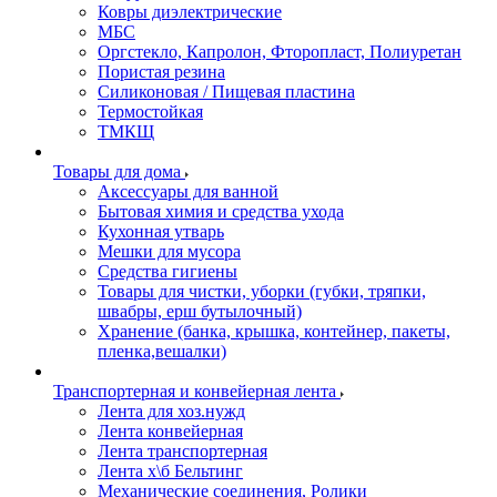
Ковры диэлектрические
МБС
Оргстекло, Капролон, Фторопласт, Полиуретан
Пористая резина
Силиконовая / Пищевая пластина
Термостойкая
ТМКЩ
Товары для дома
Аксессуары для ванной
Бытовая химия и средства ухода
Кухонная утварь
Мешки для мусора
Средства гигиены
Товары для чистки, уборки (губки, тряпки,
швабры, ерш бутылочный)
Хранение (банка, крышка, контейнер, пакеты,
пленка,вешалки)
Транспортерная и конвейерная лента
Лента для хоз.нужд
Лента конвейерная
Лента транспортерная
Лента х\б Бельтинг
Механические соединения, Ролики