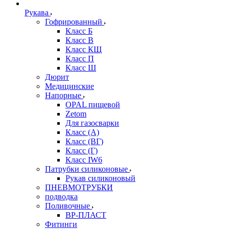
Рукава
Гофрированный
Класс Б
Класс В
Класс КЩ
Класс П
Класс Ш
Дюрит
Медицинские
Напорные
OPAL пищевой
Zetom
Для газосварки
Класс (А)
Класс (ВГ)
Класс (Г)
Класс IW6
Патрубки силиконовые
Рукав силиконовый
ПНЕВМОТРУБКИ
подводка
Поливочные
ВР-ПЛАСТ
Фитинги