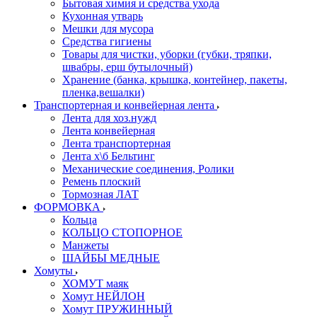
Бытовая химия и средства ухода
Кухонная утварь
Мешки для мусора
Средства гигиены
Товары для чистки, уборки (губки, тряпки,
швабры, ерш бутылочный)
Хранение (банка, крышка, контейнер, пакеты,
пленка,вешалки)
Транспортерная и конвейерная лента
Лента для хоз.нужд
Лента конвейерная
Лента транспортерная
Лента х\б Бельтинг
Механические соединения, Ролики
Ремень плоский
Тормозная ЛАТ
ФОРМОВКА
Кольца
КОЛЬЦО СТОПОРНОЕ
Манжеты
ШАЙБЫ МЕДНЫЕ
Хомуты
ХОМУТ маяк
Хомут НЕЙЛОН
Хомут ПРУЖИННЫЙ