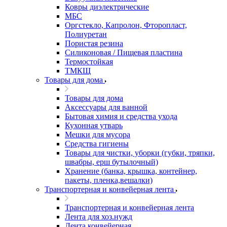
Ковры диэлектрические
МБС
Оргстекло, Капролон, Фторопласт,
Полиуретан
Пористая резина
Силиконовая / Пищевая пластина
Термостойкая
ТМКЩ
Товары для дома
Товары для дома
Аксессуары для ванной
Бытовая химия и средства ухода
Кухонная утварь
Мешки для мусора
Средства гигиены
Товары для чистки, уборки (губки, тряпки,
швабры, ерш бутылочный)
Хранение (банка, крышка, контейнер,
пакеты, пленка,вешалки)
Транспортерная и конвейерная лента
Транспортерная и конвейерная лента
Лента для хоз.нужд
Лента конвейерная