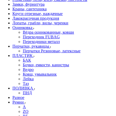
Замки, фурнитура
Краны, сантехника
Круги отрезные, наждачные
Лакокрасочная продукция
Лопаты, грабли, вилы, черенки
Оцинковка
Вёдра оцинкованные, ковши
Переходник FUBAG
Переходники металл
Перчатки, рукавицы
Перчатки Резиновые, латексные
ПЛАСТИК
БАК
Бочки, емкости, канистры
Ведро
Ковш, умывальник
Лейка
Таз
ПОЛИВКА
ПНД
Разное
Ремни
A
ZO